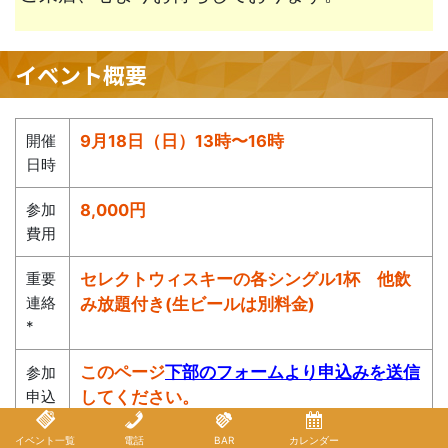
イベント概要
開催
9月18日（日）13時〜16時
日時
参加
8,000円
費用
重要
セレクトウィスキーの各シングル1杯 他飲
連絡
み放題付き(生ビールは別料金)
*
このページ
下部のフォームより申込みを送信
参加
申込
してください。
イベント一覧
電話
BAR
カレンダー