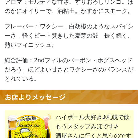
アロマ：モルティな甘さ。すりおろしリンゴ。ほ
のかにオイリーで、油粘土。かすかにスモーク。
フレーバー：ワクシー。白胡椒のようなスパイシ
ーさ。軽くピート焚きした麦芽の殻。長く続く、
熱いフィニッシュ。
総合評価：2ndフィルのバーボン・ホグスヘッド
だろう。ほどよい甘さとワクシーさのバランスが
とれている。
お店よりメッセージ
ハイボール大好き♪札幌で飲
もうスタッフみほです♪
酒屋さんに行くと思うのです