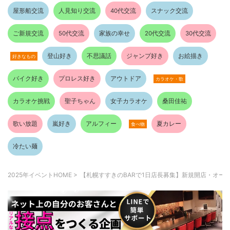
屋形船交流
人見知り交流
40代交流
スナック交流
ご新規交流
50代交流
家族の幸せ
20代交流
30代交流
登山好き
不思議話
ジャンプ好き
お絵描き
好きなもの
バイク好き
プロレス好き
アウトドア
カラオケ・歌
カラオケ挑戦
聖子ちゃん
女子カラオケ
桑田佳祐
歌い放題
嵐好き
アルフィー
夏カレー
食べ物
冷たい麺
2025年イベントHOME
>
【札幌すすきのBARで1日店長募集】新規開店・オー