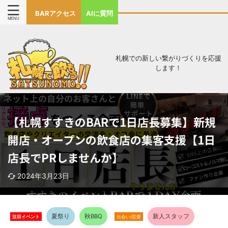
BARアクセス
AIに質問
札幌での新しい繋がりづくりを応援
します！
【札幌すすきのBARで1日店長募集】新規
開店・オープンの飲食店の集客支援【1日
店長でPRしませんか】
2024年3月23日
夏祭り
秋BBQ
新人スタッフ
注目イベント
出会い/恋愛