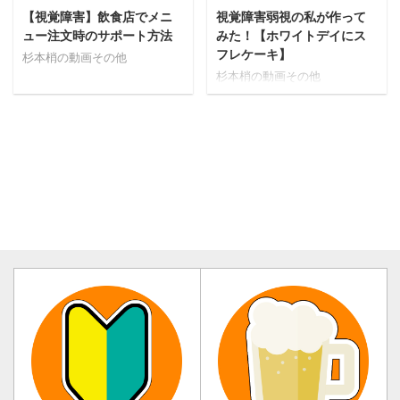
しましょう。新年会 二次会・
【視覚障害】飲食店でメニ
視覚障害弱視の私が作って
だければまた企画を致しま
三次会のご予約は下記ご連絡
す。 アニソン・アニメ好きな
ュー注文時のサポート方法
みた！【ホワイトデイにス
先へぜひご予約下さいませ^^
ら ●8月4日(木)18時～24時
札幌・すすきので新年会の2次
フレケーキ】
杉本梢の動画その他
『アニソン好き集まれ☆アニ
会・3次会会場をお探しの方は
杉本梢の動画その他
ソンカラオケ会♪』 占い好き
必見です。 「札幌で飲もう!！
の人におすすめ 8月6日(土)1
コミュニティーBAR」では安価
部：15時～、2部：18時～
で楽しく過ごせる時間を提供
『オーラ診断と、 ...
しています。 住所：すすきの
駅徒歩５分のグリーンビル
（ミスド ...