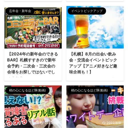
イム”をお楽しみください🍶🍺
しめるビアガーデン開催情報
よね？ 出会いの場でよくある
カ」。 ってことで昨日は手描
ǹ ...
まとめ 特に札幌は、都心部に
この現象。 「あの人がいい
きが好きな方が集まる「ゆる
忘年会・新年会
イベントピックアップ
緑あふれる大通公園や開放感
な」→「でもその人は別の人が
っとお絵かき会」を開催しま
あ ...
気になってる…」→「で、自分
した。 参加者様がお題に沿っ
のことは誰も見てない
てその場で書いてくれた手描
（泣）」――そんな“片思い連
きイラストでございます。皆
鎖”に、心当たりある人、正直
さんほんとお上手✨ AIの高度
に挙手🙋‍♂️🙋‍♀️笑 実はこれ、オー
化が止まらい今だからこそ、
2024/1/3
2022/8/10
ナーへいはちがずっと感じて
手描きのすばらしさを共有し
たモヤモヤを描いたイラスト👇
【2024年の新年会のできる
【札幌】8月の出会い飲み
ようというお客様からの持ち
みんなが「もっといい人いる
込み企画でございました。 好
BAR】札幌すすきので新年
会・交流会イベントピック
かも」って思ってる間に ...
評でしたので、次回は5月22日
会予約・二次会・三次会の
アップ【アニメ好きなど趣
(木)に開催予定です😉 「こん
会場をお探しではないでし
味企画も！】
な会をやってみたい！」とい
ょうか？
8月がはじまりました！8月の
うお客様からの持ち込み企画
イベントピックアップです！
幹事様必見！2023年の年末か
も大歓迎です♪ ご来店時にで
コミュニティBAR運営 8月も札
梢の心になるほど隊(動画)
梢の心になるほど隊(動画)
ら2024年のお正月・新年度の
も是非スタッフに ...
幌は暑そうな雰囲気…暑さに対
すすきので二次会・三次会会
抗するにはおいしいビールが
場をお探しではないでしょう
不可欠ですよね！ こちらのさ
か？札幌で飲もう!!コミュニテ
つのもSNSもチェック!! FBペ
ィBARでは「忘年会・新年会の
ージ イベント情報LINE 非表示
会場として予約受付中」で
となっているものは開催見合
2022/8/9
2022/8/9
す。 楽しい夜のひと時を共有
わせです。開催のお声をいた