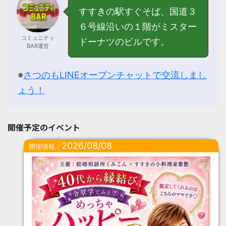
すすきの駅すぐそば、国道３
６号線沿いの１階がミスター
コミュニティ
ドーナツのビルです。
BAR運営
※
さつのもLINEオープンチャットで交流しまし
ょう！
開催予定のイベント
2026/08/08
開催情報：