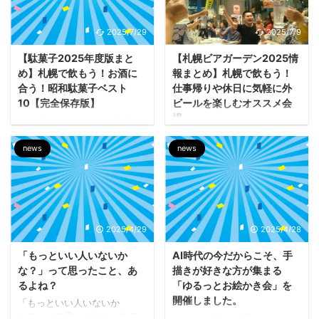
2025/7/29
2025/7/9
【駄菓子2025年度版まと
【札幌ビアガーデン2025情
め】札幌で飲もう！お酒に
報まとめ】札幌で飲もう！
合う！昭和駄菓子ベスト
仕事帰りや休日に気軽に外
10【完全保存版】
ビールを楽しむオススメ会
場
お酒に合う！昭和駄菓子ベ
スト10【完全保存版】 子ども
こんににちは！ 札幌での新し
の頃にお小遣いで買っていた
news
news
いつながりづくりを応援する
あの駄菓子たちが、まさか“大
札幌で飲もうです😉 いや～ま
人の晩酌”のベストパートナー
だ６月だというのに暑くなり
になるなんて…！ 今回は札幌
ましたねぇ～。 この暑さでも
で飲もう代表のへいはち世代
うビアガーデンが恋しくなっ
（40代後半〜50代前半）にド
ています🍻😋 ということで！
ンピシャで刺さる、昭和から
2025/4/29
2025/4/28
北海道の短い夏、札幌の街が
ある王道駄菓子の中から「お
一気に賑わうこの季節。 街の
「もっといい人いないか
AI時代の今だからこそ、手
酒に合うものベスト10」を紹
いたるところでビアガーデン
介します。 条件はただひと
な？」って思ったこと、あ
描きが好きな方が集まる
が始まり、仕事帰りや休日
つ。数十円で買えること！ あ
に、気軽に外でビールを楽し
るよね？
「ゆるっとお絵かき会」を
の頃を思い出しながら、大人
める最高の時期がやってきま
開催しました。
「もっといい人いないか
だけの“ノスタルジーつまみタ
す！ 2025年版：札幌市内で楽
な？」って思ったこと、ある
こちらは「Barの壁のナウシ