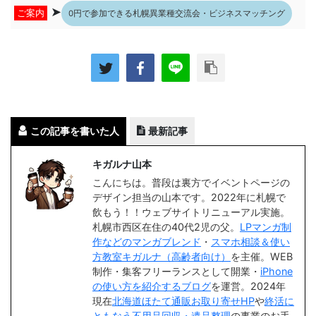
➤
ご案内
0円で参加できる札幌異業種交流会・ビジネスマッチング
この記事を書いた人
最新記事
キガルナ山本
こんにちは。普段は裏方でイベントページの
デザイン担当の山本です。2022年に札幌で
飲もう！！ウェブサイトリニューアル実施。
札幌市西区在住の40代2児の父。
LPマンガ制
作などのマンガブレンド
・
スマホ相談＆使い
方教室キガルナ（高齢者向け）
を主催。WEB
制作・集客フリーランスとして開業・
iPhone
の使い方を紹介するブログ
を運営。2024年
現在
北海道ほたて通販お取り寄せHP
や
終活に
ともなう不用品回収・遺品整理
の事業のお手