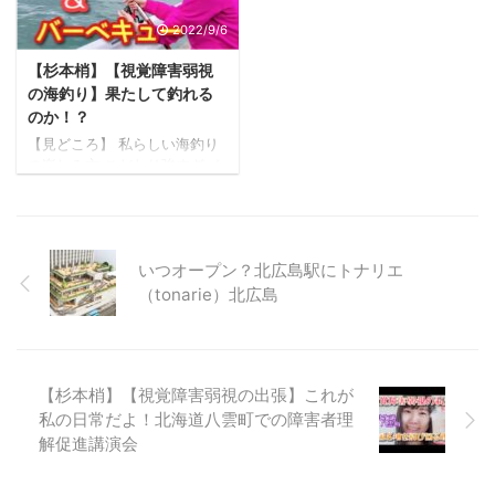
遇と、１０年以上障害に関わ
と技術の向上を図り、チーム
る専門職に就いていた経験を
としての課題を克服すること
2022/9/6
活かし、現在は障害を社会に
に重きを置いた。 杉本こずえ
知らせる活動をしています。
【杉本梢】【視覚障害弱視
は、資格に障害があってもな
杉本梢プロフィール 障害を社
くても楽しめるフロアバレー
の海釣り】果たして釣れる
会に知らせる「障害理解」活
ボールの魅力を多くの人に伝
のか！？
動をしています。北海道の良
えたいとしている。 一緒に北
【見どころ】 私らしい海釣り
さを伝えたり宅飲みしたり、
日本大会で優勝を目指しませ
の楽しみ方 こだわり強すぎバ
バリアフリーのお店で飲んだ
んか？ 視覚障害者も楽しめる
ーベキュー飲み 視覚障害弱視
りもし ...
フロアバレーボールがどんな
である私の見え方を擬似体
球技かわかる動画は下記をご
験！ 【視覚障害弱視である私
視聴ください。 • 全く見えな
は海がこんな風に見える！】
...
いつオープン？北広島駅にトナリエ
北海道余市町の漁港で海釣り&
バーベキューを堪能！ こちら
（tonarie）北広島
のさつのもSNSもチェック!!
FBページ イベント情報LINE
FBページ イベント情報LINE
最新Youtube動画リンク・紹介
【杉本梢】【視覚障害弱視の出張】これが
情報は用意中 杉本梢とは？ 杉
本梢 すぎもとこずえです。私
私の日常だよ！北海道八雲町での障害者理
は生まれつき視覚に障害をも
解促進講演会
っており障害当事者です。そ
の境遇と、１０年以上障害に