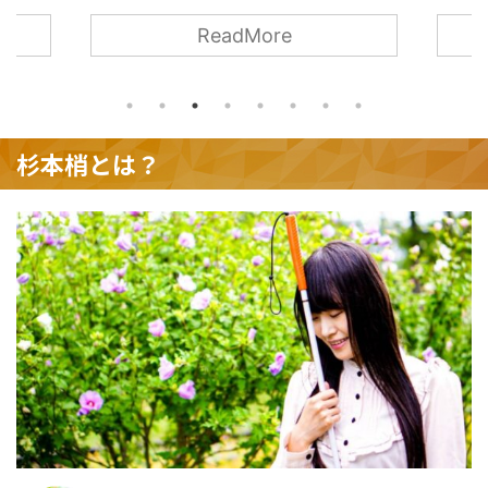
雇用や支援に関す
が長年にわたり心のバリアフリーを広めるため
re
ReadMore
発の一環として重
に行ってきたルールリマブランチの活動が2023
 研究大会での学び
年12月に終了したことを発表しました。 一般社
大会に参加し、障害
団法人日本心のバリアフリー協会への変貌: 杉本
報を得ることがで
こずえは、ルールリマブランチを一般社団法人
は自身が講師とし
日本心のバリアフリー協会に生まれ変わらせ、
を基にした質の高
代表理事として障害者雇用や高齢者雇用を含む
杉本梢とは？
。また、 ...
様々な啓発活動を続けていくことを明かしまし
た。 2023年の活動と2024年今後の抱負: 杉本
こずえは、2023年 ...