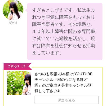
すぎもとこずえです。私は生ま
れつき視覚に障害をもっており
杉本梢
障害当事者です。その境遇と、
１０年以上障害に関わる専門職
に就いていた経験を活かし、現
在は障害を社会に知らせる活動
をしています。
こずえページ
さつのも広報 杉本梢 のYOUTUBE
チャンネル『梢の心になるほど
隊』のご案内★是非チャンネル登
録して下さい♪
続きを見る