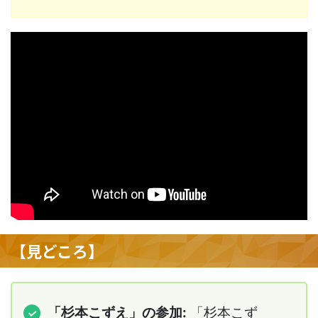
【見どころ】
「杉本こずえ」の参加:
「杉本こず