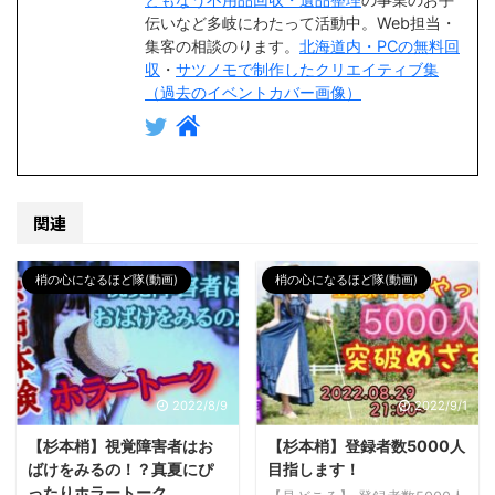
伝いなど多岐にわたって活動中。Web担当・
集客の相談のります。
北海道内・PCの無料回
収
・
サツノモで制作したクリエイティブ集
（過去のイベントカバー画像）
関連
梢の心になるほど隊(動画)
梢の心になるほど隊(動画)
2022/8/9
2022/9/1
【杉本梢】視覚障害者はお
【杉本梢】登録者数5000人
ばけをみるの！？真夏にぴ
目指します！
ったりホラートーク