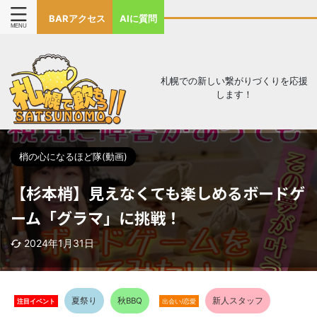
BARアクセス
AIに質問
札幌での新しい繋がりづくりを応援
します！
梢の心になるほど隊(動画)
【杉本梢】見えなくても楽しめるボードゲ
ーム「グラマ」に挑戦！
2024年1月31日
夏祭り
秋BBQ
新人スタッフ
注目イベント
出会い/恋愛