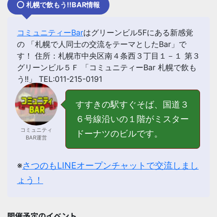
札幌で飲もう!!BAR情報
コミュニティーBar
はグリーンビル5Fにある新感覚
の 「
札幌で人同士の交流をテーマとしたBar
」で
す！ 住所：札幌市中央区南４条西３丁目１－１ 第３
グリーンビル５Ｆ 「コミュニティーBar 札幌で飲も
う!!」 TEL:011-215-0191
すすきの駅すぐそば、国道３
６号線沿いの１階がミスター
コミュニティ
ドーナツのビルです。
BAR運営
※
さつのもLINEオープンチャットで交流しまし
ょう！
開催予定のイベント