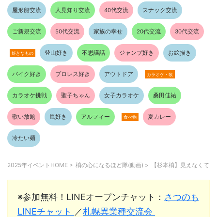
屋形船交流
人見知り交流
40代交流
スナック交流
ご新規交流
50代交流
家族の幸せ
20代交流
30代交流
登山好き
不思議話
ジャンプ好き
お絵描き
好きなもの
バイク好き
プロレス好き
アウトドア
カラオケ・歌
カラオケ挑戦
聖子ちゃん
女子カラオケ
桑田佳祐
歌い放題
嵐好き
アルフィー
夏カレー
食べ物
冷たい麺
2025年イベントHOME
>
梢の心になるほど隊(動画)
>
【杉本梢】見えなくても
※参加無料！LINEオープンチャット：
さつのも
LINEチャット
／
札幌異業種交流会