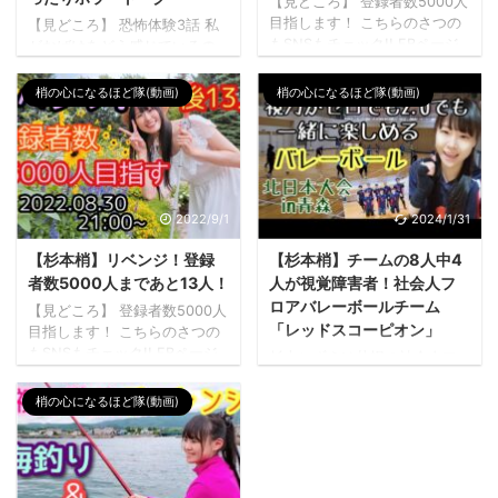
【見どころ】 登録者数5000人
目指します！ こちらのさつの
【見どころ】 恐怖体験3話 私
もSNSもチェック!! FBページ
がおばけをどう感じているの
イベント情報LINE 最新
か 視覚障害8人におばけについ
Youtube動画リンク・紹介情報
て聞いてみた 杉本梢とは？ 杉
梢の心になるほど隊(動画)
梢の心になるほど隊(動画)
は用意中 杉本梢とは？ 杉本梢
本梢 すぎもとこずえです。私
すぎもとこずえです。私は生
は生まれつき視覚に障害をも
まれつき視覚に障害をもって
っており障害当事者です。そ
おり障害当事者です。その境
の境遇と、１０年以上障害に
遇と、１０年以上障害に関わ
関わる専門職に就いていた経
る専門職に就いていた経験を
験を活かし、現在は障害を社
2022/9/1
2024/1/31
活かし、現在は障害を社会に
会に知らせる活動をしていま
知らせる活動をしています。
す。 杉本梢プロフィール 障害
【杉本梢】リベンジ！登録
【杉本梢】チームの8人中4
杉本梢プロフィール 障害を社
を社会に知らせる「障害理
者数5000人まであと13人！
人が視覚障害者！社会人フ
会に知らせる「障害理解」活
解」活動をしています。北海
ロアバレーボールチーム
【見どころ】 登録者数5000人
動をしています。北海道の良
道の良さを伝えたり宅飲みし
「レッドスコーピオン」
目指します！ こちらのさつの
さを伝えたり宅飲みしたり、
たり、バリアフリーのお店で
もSNSもチェック!! FBページ
杉本こずえは札幌の社会人フ
バリアフリーのお店で飲んだ
飲んだりもしています♪ 応
イベント情報LINE 最新
ロアバレーボールチーム「レ
りもし ...
援、宜しくお願いします🍀こ
Youtube動画リンク・紹介情報
ッドスコーピオン」のメンバ
梢の心になるほど隊(動画)
ちらからす ...
は用意中 杉本梢とは？ 杉本梢
ーであり、2023年10月に北日
すぎもとこずえです。私は生
本大会に出場した。 大会で
まれつき視覚に障害をもって
は、視覚障害者も含むチーム
おり障害当事者です。その境
メンバーが少ない中で、戦略