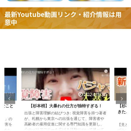
最新Youtube動画リンク・紹介情報は用
意中
2024/1/30
2024/1/31
が独特すぎる！
【杉本梢】もう、決めました！ずっと考えて
きたことを打ち明けます。【一般社団法人日
視覚障害を持つ著者
本心のバリアフリー協会】
通じて、障害者や
門知識を更新し、
【見どころ】 杉本こずえが運営するルールリマ
動について述べて
ブランチの活動終了を発表: 杉本こずえは、自ら