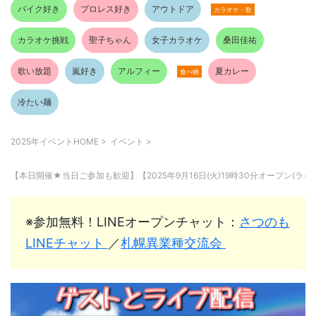
バイク好き
プロレス好き
アウトドア
カラオケ・歌
カラオケ挑戦
聖子ちゃん
女子カラオケ
桑田佳祐
歌い放題
嵐好き
アルフィー
夏カレー
食べ物
冷たい麺
2025年イベントHOME
>
イベント
>
【本日開催★当日ご参加も歓迎】【2025年9月16日(火)19時30分オープ
※参加無料！LINEオープンチャット：
さつのも
LINEチャット
／
札幌異業種交流会