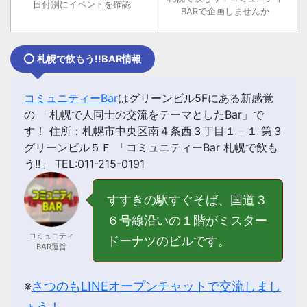
日付別にイベントを確認
BARで企画しませんか
札幌で飲もう!!BAR情報
コミュニティーBar
はグリーンビル5Fにある新感覚
の 「
札幌で人同士の交流をテーマとしたBar
」で
す！ 住所：札幌市中央区南４条西３丁目１－１ 第３
グリーンビル５Ｆ 「コミュニティーBar 札幌で飲も
う!!」 TEL:011-215-0191
すすきの駅すぐそば、国道３
６号線沿いの１階がミスター
コミュニティ
ドーナツのビルです。
BAR運営
※
さつのもLINEオープンチャットで交流しまし
ょう！