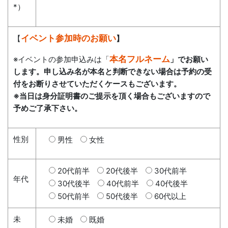
*）
イベント参加時のお願い
【
】
本名フルネーム
※イベントの参加申込みは「
」でお願い
します。申し込み名が本名と判断できない場合は予約の受
付をお断りさせていただくケースもございます。
※当日は身分証明書のご提示を頂く場合もございますので
予めご了承下さい。
性別
男性
女性
20代前半
20代後半
30代前半
年代
30代後半
40代前半
40代後半
50代前半
50代後半
60代以上
未
未婚
既婚