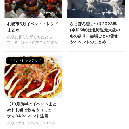
させていただくことになりま
では2023年イベント12/31追
した。 ちなみに、こういうふ
加分を紹介していきます。 掲
うに日本シニアデジタルサポ
載内容にミスがあったらすい
2025/5/25
2023/1/29
ート協会に属しているので
ません！！！適宜修正してい
「スマホサポートのスキルが
きます。 新年拡大バージョン
札幌市6月イベントトレンド
さっぽろ雪まつり2023年
ある」、事業用ウェブ制作、
～40代会新春の宴～ 開催日：
まとめ
(令和5年)は北海道最大級の
ホームページ運用の担当とし
2023年 1月9日月曜日 14時～
冬の祭り！会場ごとの雪像
札幌に暮らす私たちにとっ
て10年仕事している、など、
18時40才から49才限定出会い
やイベントのまとめ
て、6月は一年の中でも特別な
誰にでも得意なことがありま
4時間に拡大された人気の交流
季節！6月の札幌では、地元な
さっぽろ雪まつり2023年(令和
すよね。 札幌で飲もうでは店
会・同世代で飲むのが気楽 催
らではの魅力をたっぷり感じ
5年)版は、2021年2022年のオ
舗を利用したこういったイベ
行内容： 40 ...
られるイベントが目白押し。
ンライン開催を経て、3年ぶり
イベントピックアップ
ント企 ...
ここでは、札幌に住んでいる
の会場開催です。いろいろな
からこそ味わえる“贅沢な初夏
イベントがぎっしり詰まって
の過ごし方”をご紹介します。
各会場力が入っています。 そ
こちらのさつのもSNSもチェ
のおかげか、いろいろ情報が
ック!! FBページ イベント情報
あちこちにあり、ややこしい
LINE 1. 街中が熱気に包まれる
のでシンプルにまとめてみま
2022/10/2
「YOSAKOIソーラン祭り」 大
した。 会場ごとの特徴とかイ
学生の迫力も老若男女楽しめ
【10月前半のイベントまと
ベントの会期とかですね。 記
るオドリ 6月上旬、札幌の街が
事内の写真は過去開催時の執
め】札幌で飲もうコミュニ
一変します。大通公園や札幌
筆者の撮影です 2023年もやっ
ティBARイベント注目
駅前通など、普段は通勤や買
てくる北海道最大級の冬の祭
札幌で飲もう!!です。2022年
い物で通る場所が、鳴子と太
り さっぽろ雪まつりは、札幌
10月のイベントピックアップ