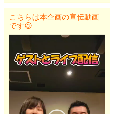
こちらは本企画の宣伝動画
です😉
動
画
プ
レ
ー
ヤ
ー