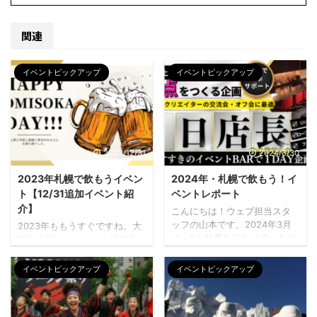
関連
イベントピックアップ
イベントピックアップ
2022/12/31
2024/3/30
2023年札幌で飲もうイベン
2024年・札幌で飲もう！イ
ト【12/31追加イベント紹
ベントレポート
介】
こんにちは！ウェブ担当スタ
ッフの山本です。2024年3月
2023年ももうすぐですね。大
に、2つ幹事を行わせていただ
晦日の朝からイベント追加作
きました。以前から札幌で飲
業をしている綾FITです。2023
もう！！には裏方としてかか
年もグルメ・出会いイベント
イベントピックアップ
イベントピックアップ
わらせていただいていたので
盛りだくさんの札幌で飲も
すが、イベントをするネタが
う！！コミュニティBARをよろ
溜まったので、定期的に開催
しくお願いします。 この記事