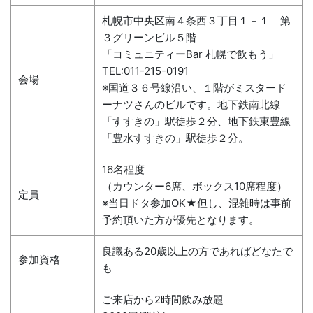
札幌市中央区南４条西３丁目１－１ 第
３グリーンビル５階
「コミュニティーBar 札幌で飲もう」
TEL:011-215-0191
会場
※国道３６号線沿い、１階がミスタード
ーナツさんのビルです。地下鉄南北線
「すすきの」駅徒歩２分、地下鉄東豊線
「豊水すすきの」駅徒歩２分。
16名程度
（カウンター6席、ボックス10席程度）
定員
※当日ドタ参加OK★但し、混雑時は事前
予約頂いた方が優先となります。
良識ある20歳以上の方であればどなたで
参加資格
も
ご来店から2時間飲み放題