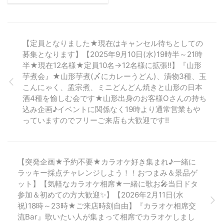
鼓のリズムに包まれ、全国か
市で毎年2月に開催される冬の
です！ コミュニティBAR運営
ら ...
祭典です。この雪まつりは、
秋も深まる10月もまだまだ札
1949年に初めて開催され、今
幌は暑そうな雰囲気…旬のたべ
では ...
ものもたくさんあります！グ
【定員となりました★現在はキャンセル待ちとしての
ルメにおいしいビール！楽し
募集となります】【2025年9月10日(水)19時半～21時
んでいきましょう。 こちらの
半★現在12名様★定員10名→12名様に拡張‼】『山形
さつのもSNSもチェック!! FB
芋煮会』★山形芋煮(〆にカレーうどん)、漬物3種、玉
ページ イベント情報LINE イベ
ントを掲載していたけれどそ
こんにゃく、孟宗煮、ミニどんどん焼きと山形の日本
の後リンク先非表示となって
酒4種を愉しむ会です★山形出身のお客様Oさんの持ち
いるものもあります。それは
込み企画♪イベントに関係なく19時より通常営業もや
催行人数が達成せず、悔しく
っていますのでフリーご来店も大歓迎です!!
も開催見合わせになったイベ
ントです。開催のお声をいた
だければまた企画を検討しま
すので、「様子見・・・」を
【突発企画★予約不要★カラオケ好き集まれ♪一緒に
してい ...
ラッキー採点チャレンジしよう！！おつまみ＆景品ゲ
ット】【気軽なカラオケ相席★一緒に歌お🎤当日ドタ
参加＆初めての方大歓迎✨】【2026年2月11日(水
祝)18時～23時★ご来店時刻自由】『カラオケ相席交
流Bar』歌いたい人が集まって相席でカラオケしまし