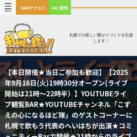
BARアクセス
AIに質問
札幌での新しい繋がりづくりを応援
します！
【本日開催★当日ご参加も歓迎】【2025
年9月16日(火)19時30分オープン(ライブ
開始は21時～22時半）】YOUTUBEライ
ブ観覧BAR★YOUTUBEチャンネル「こず
えの心になるほど隊」のゲストコーナーに
札幌で飲もう代表のへいはちが出演★コミ
ュニティーBarで開催★21時からのライブ