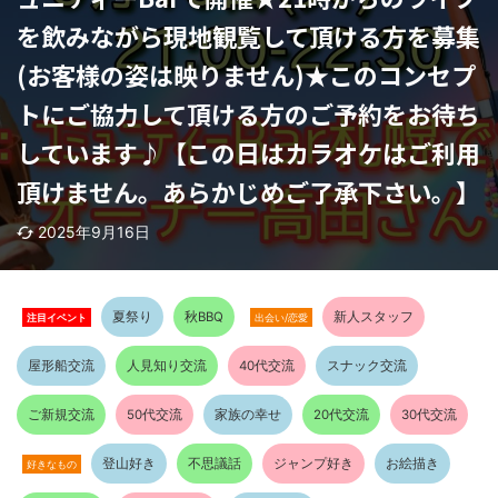
を飲みながら現地観覧して頂ける方を募集
(お客様の姿は映りません)★このコンセプ
トにご協力して頂ける方のご予約をお待ち
しています♪【この日はカラオケはご利用
頂けません。あらかじめご了承下さい。】
2025年9月16日
夏祭り
秋BBQ
新人スタッフ
注目イベント
出会い/恋愛
屋形船交流
人見知り交流
40代交流
スナック交流
ご新規交流
50代交流
家族の幸せ
20代交流
30代交流
登山好き
不思議話
ジャンプ好き
お絵描き
好きなもの