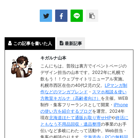
この記事を書いた人
最新記事
キガルナ山本
こんにちは。普段は裏方でイベントページの
デザイン担当の山本です。2022年に札幌で
飲もう！！ウェブサイトリニューアル実施。
札幌市西区在住の40代2児の父。
LPマンガ制
作などのマンガブレンド
・
スマホ相談＆使い
方教室キガルナ（高齢者向け）
を主催。WEB
制作・集客フリーランスとして開業・
iPhone
の使い方を紹介するブログ
を運営。2024年
現在
北海道ほたて通販お取り寄せHP
や
終活に
ともなう不用品回収・遺品整理
の事業のお手
伝いなど多岐にわたって活動中。Web担当・
集客の相談のります。
北海道内・PCの無料回