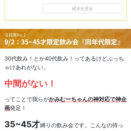
続きを見る
注目度No.2
9/2：35~45才限定飲み会『同年代限定』
30代飲み！とか40代飲み！ってあるけどぶっち
ゃけあれがない。
中間がない！
ってことで我らが
かみむーちゃんの神対応で神企
画
発足！
35~45才
縛りの飲み会です。こんなの待っ