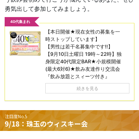
勇気出して参加してみましょう。
40代集まれ
【本日開催★現在女性の募集を一
時ストップしています】
【男性は若干名募集中です!!】
【9月10日土曜日 19時～22時】独
身限定40代限定BAR★小規模開催
(最大6対6)★飲み友達作り交流会
『飲み放題とスィーツ付き』
続きを見る
注目度No.5
9/18：珠玉のウィスキー会