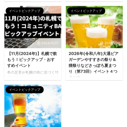
プです！ コミュニティBAR運
ミュニティBARウェブスタッフ
営 ストーブつけましたか？い
の綾fitです。2022年12月のク
イベントピックアップ
イベントピックアップ
っきに雪虫が飛んで一層冬が
リスマスイベントで絶対見逃
近くなった気がしますよね。11
せないのがミュンヘンクリス
月のイベントは盛りだくさ
マスですね。 この記事ではミ
ん！グルメにおいしいビー
ュンヘンクリスマスの見どこ
ル！楽しんでいきましょう。
ろを個人的に調べて掲載して
こちらのさつのもSNSもチェ
います！ぜひミュンヘンクリ
2024/10/21
2026/1/20
ック!! FBページ イベント情報
スマスを訪れて、その足でBAR
LINE イベントを掲載していた
【11月(2024年)】札幌で飲
2026年(令和八年)大通ビア
へもいらしてください。 札幌
けれどその後リンク先非表示
の地元人が楽しみにする冬の
もう！ピックアップ・おす
ガーデンやすすきの祭り＆
となっているものもありま
イベントといえば「ミュンヘ
すめイベント
狸祭りなどさっぽろ夏まつ
す。それは催行人数が達成せ
ンクリスマス」ですね。今年
り（第73回）イベント４つ
冬の足音が札幌の街に近づく11
ず、悔しくも開催見合わせに
は2022年11月22日（火）～12
まとめ
月。11/22からミュンヘンクリ
なったイベントです。開催の
月25日（日）におなじみ大通
スマス市や、さっぽろホワイ
「最高の夏が、今年も札幌で
お声をいただければまた企画
西2丁目での開催です。 ミュン
トイルミネーションがスター
イベントピックアップ
開催！」 札幌市民のみなら
を検討しま ...
ヘンクリスマス市は午前 ...
トし、例年通りなら11月上旬に
ず、世界中から多くの人が集
サッポロファクトリーでもジ
う「2026さっぽろ夏まつり
ャンボクリスマスツリーが点
（第73回）」の開催日程が12
灯をはじめます。 ちょっと気
月に決定しています！ 大通公
が早いですがウェブ担当スタ
園を埋め尽くす巨大なビアガ
ッフ山本から、11月の心躍るイ
2022/8/22
ーデンから、すすきのの夜を
ベント情報をお届けします。