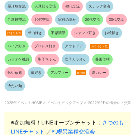
屋形船交流
人見知り交流
40代交流
スナック交流
ご新規交流
50代交流
家族の幸せ
20代交流
30代交流
登山好き
不思議話
ジャンプ好き
お絵描き
好きなもの
バイク好き
プロレス好き
アウトドア
カラオケ・歌
カラオケ挑戦
聖子ちゃん
女子カラオケ
桑田佳祐
歌い放題
嵐好き
アルフィー
夏カレー
食べ物
冷たい麺
2025年イベントHOME
>
イベントピックアップ
>
2022年9月の出会い・交流イ
※参加無料！LINEオープンチャット：
さつのも
LINEチャット
／
札幌異業種交流会