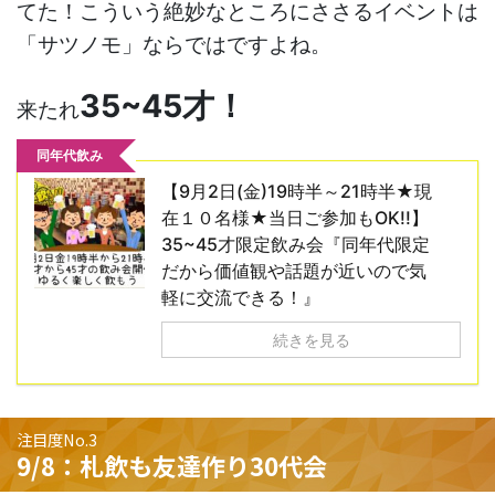
てた！こういう絶妙なところにささるイベントは
「サツノモ」ならではですよね。
35~45才！
来たれ
同年代飲み
【9月2日(金)19時半～21時半★現
在１０名様★当日ご参加もOK!!】
35~45才限定飲み会『同年代限定
だから価値観や話題が近いので気
軽に交流できる！』
続きを見る
注目度No.3
9/8：札飲も友達作り30代会