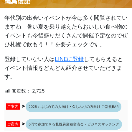
編集後記
年代別の出会いイベントが今は多く閲覧されてい
ますね。暑い夏を乗り越えたらおいしい食べ物の
イベントも今後盛りだくさんで開催予定なのでぜ
ひ札幌で飲もう！！を要チェックです。
登録していない人は
LINEに登録
してもらえると
イベント情報をどんどん紹介させていただきま
す。
閲覧数：
2,725
➤
ご案内
2026：はじめての人向け・久しぶりの方向け ご新規BAR
➤
ご案内
0円で参加できる札幌異業種交流会・ビジネスマッチング