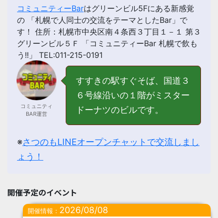
コミュニティーBar
はグリーンビル5Fにある新感覚
の 「
札幌で人同士の交流をテーマとしたBar
」で
す！ 住所：札幌市中央区南４条西３丁目１－１ 第３
グリーンビル５Ｆ 「コミュニティーBar 札幌で飲も
う!!」 TEL:011-215-0191
すすきの駅すぐそば、国道３
６号線沿いの１階がミスター
コミュニティ
ドーナツのビルです。
BAR運営
※
さつのもLINEオープンチャットで交流しまし
ょう！
開催予定のイベント
2026/08/08
開催情報：