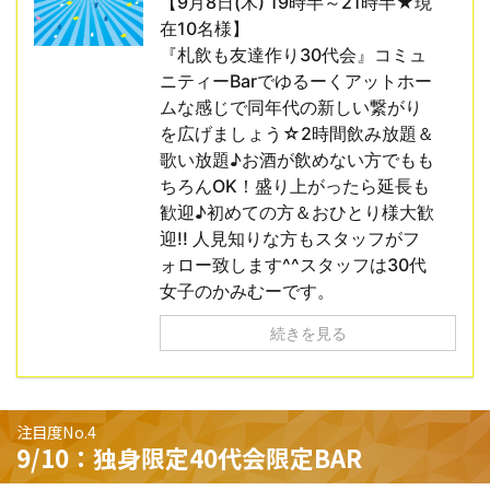
【9月8日(木) 19時半～21時半★現
在10名様】
『札飲も友達作り30代会』コミュ
ニティーBarでゆるーくアットホー
ムな感じで同年代の新しい繋がり
を広げましょう☆2時間飲み放題＆
歌い放題♪お酒が飲めない方でもも
ちろんOK！盛り上がったら延長も
歓迎♪初めての方＆おひとり様大歓
迎!! 人見知りな方もスタッフがフ
ォロー致します^^スタッフは30代
女子のかみむーです。
続きを見る
注目度No.4
9/10：独身限定40代会限定BAR