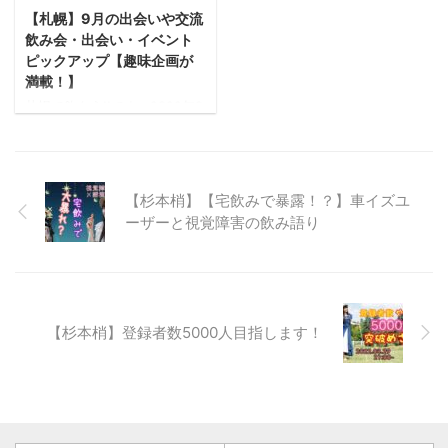
熱狂させる祭りまで、札幌の
11月の「札幌で飲もう！」では
【札幌】9月の出会いや交流
夏を盛り上げる4つのメイン行
この季節ならではのスペシャ
飲み会・出会い・イベント
事が街をフルカラーに染め上
ルイベントや、特別なプラン
げます。 仕事帰りの一杯も、
ピックアップ【趣味企画が
を用意して皆さまの夜をもっ
家族で歩くアーケードも、旅
満載！】
と熱くします！情報は随時追
先で踊る輪の中も。2026年の
札幌で飲もう!!です。2022年9
加されます！ぜひチェックし
夏を彩る、各イベントの詳細
月のイベントピックアップで
てくださいね。 こちらのさつ
をチェックして、今からカレ
す！ コミュニティBAR運営 9
のもSNSもチ ...
ンダーに印を付けておきまし
月もまだまだ札幌は暑そうな
ょう！ 1. 福祉協賛さっぽろ大
雰囲気…暑さに対抗するにはお
通ビアガーデン 札幌 ...
【杉本梢】【宅飲みで暴露！？】車イズユ
いしいビールが不可欠ですよ
ーザーと視覚障害の飲み語り
ね！ こちらのさつのもSNSも
チェック!! FBページ イベント
情報LINE 掲載していたけれど
その後非表示となっているも
のもあります。開催見合わせ
になったイベントです。開催
【杉本梢】登録者数5000人目指します！
のお声をいただければまた企
画を検討しますのでご連絡く
ださいませ。 35~45才限定飲
み会 【9月2日(金)19時半～21
時半】35~45才限定飲み会
『同年代限定だか ...