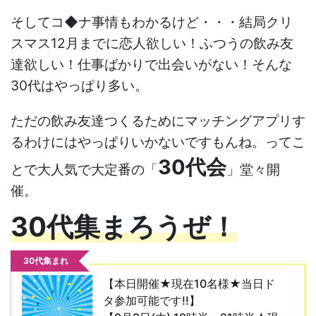
そしてコ◆ナ事情もわかるけど・・・結局クリ
スマス12月までに恋人欲しい！ふつうの飲み友
達欲しい！仕事ばかりで出会いがない！そんな
30代はやっぱり多い。
ただの飲み友達つくるためにマッチングアプリす
るわけにはやっぱりいかないですもんね。ってこ
30代会
とで大人気で大定番の「
」堂々開
催。
30代集まろうぜ！
30代集まれ
【本日開催★現在10名様★当日ド
タ参加可能です!!】