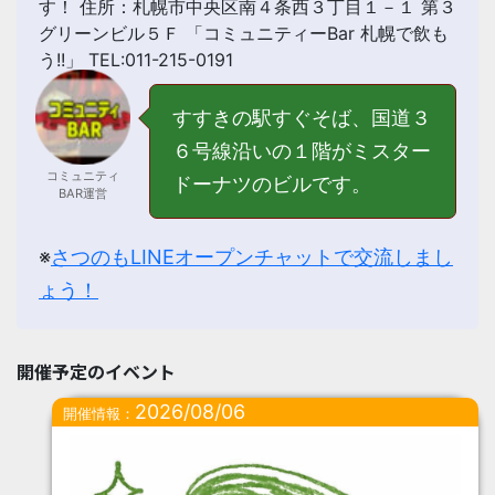
す！ 住所：札幌市中央区南４条西３丁目１－１ 第３
グリーンビル５Ｆ 「コミュニティーBar 札幌で飲も
う!!」 TEL:011-215-0191
すすきの駅すぐそば、国道３
６号線沿いの１階がミスター
コミュニティ
ドーナツのビルです。
BAR運営
※
さつのもLINEオープンチャットで交流しまし
ょう！
開催予定のイベント
2026/08/06
開催情報：