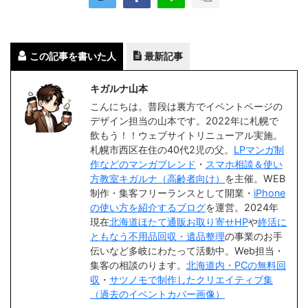
この記事を書いた人
最新記事
キガルナ山本
こんにちは。普段は裏方でイベントページの
デザイン担当の山本です。2022年に札幌で
飲もう！！ウェブサイトリニューアル実施。
札幌市西区在住の40代2児の父。
LPマンガ制
作などのマンガブレンド
・
スマホ相談＆使い
方教室キガルナ（高齢者向け）
を主催。WEB
制作・集客フリーランスとして開業・
iPhone
の使い方を紹介するブログ
を運営。2024年
現在
北海道ほたて通販お取り寄せHP
や
終活に
ともなう不用品回収・遺品整理
の事業のお手
伝いなど多岐にわたって活動中。Web担当・
集客の相談のります。
北海道内・PCの無料回
収
・
サツノモで制作したクリエイティブ集
（過去のイベントカバー画像）