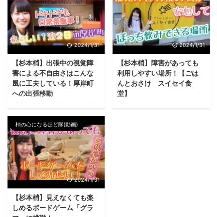
の組み立てなど、実際に作業
めることを主な活動としてい
を体験し、利用者の方々にイ
ます。 杉本こずえは全国各地
ンタビューを行っています。
を自ら訪れ、様々な地域で障
作業の多様性: 特定非営利活動
害者雇用、福祉、障害自己理
法人イコロン村では、季節に
解などについて講演し、実際
2024/1/31
2024/1/31
よって作業内容が変わり、羊
の経験やデータを基にした根
【杉本梢】出張中の視覚障
【杉本梢】障害があっても
毛の加工から菓子箱の組み立
拠ある情報提供を心掛けてい
て、豆の選別作業など、多様
ます。 出張中には、地元の食
害による不自由さはこんな
利用しやすい場所！【ごは
な作業が行われていました。
文化を楽しむことも杉本こず
風に工夫している！厚岸町
んとおさけ スイセイ食
利用者の夢と目標: 利用者たち
えの日常の一部であり、八雲
への出張移動
堂】
は、特定非営利活動法人イコ
町訪問時にはスープカレーや
【見どころ】 出張中の移動手
障害を持つ人でも安心して利
ロン村での作業を通じて様々
地元食堂の丼を堪能しまし
段と障害への対応: 杉本こずえ
用できる飲食店の紹介：杉本
な技術を学びながら、自分の
た。 出張中に食べた北海道の
は北海道の厚岸町へ講演会の
こずえは、障害がある自分で
梢の心になるほど隊(動画)
夢や目標に向かって努力して
美味しいものも紹介します！
依頼で出張し、JRを使用して
も安心して利用できる飲食店
います。エン ...
こちらのさつのもSNSもチェ
の移動では、視覚障害による
を紹介しています。彼女は、
ック! ...
情報確認の難しさや乗り換え
視覚障害によりメニューが見
の際の不安など、障害がある
えにくい、料理の内容が分か
からこその困難に直面しまし
りにくい、トイレの位置が分
た。それらを乗り越えるため
からないなどの問題に直面し
2024/1/31
にスマホで情報を拡大して確
ていますが、そのような障害
【杉本梢】見えなくても楽
認したり、駅員に積極的に確
を持つ人々でも楽しめる店を
認するなどの工夫をしまし
見つけて喜んでいます。 個人
しめるボードゲーム「グラ
た。 地域の理解とサポートの
的な体験を通じた飲食店の詳