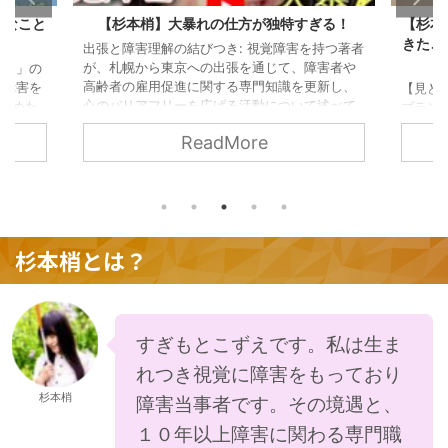
ぎる！
【杉本梢】もう、決めました！ずっと考えて
【杉本
きたことを打ち明けます。【一般社団法人日
を持つ著者
本心のバリアフリー協会】
障害者や
杉本こ
更新し、
牡蠣の
【見どころ】 杉本こずえが運営するルールリマ
て述べて
ていま
ブランチの活動終了を発表: 杉本こずえは、自ら
援に関す
ツを調
が長年にわたり心のバリアフリーを広めるため
ReadMore
として重
ら牡蠣
に行ってきたルールリマブランチの活動が2023
での学び
すり洗
年12月に終了したことを発表しました。 一般社
し、障害
をより
団法人日本心のバリアフリー協会への変貌: 杉本
ことがで
ても新
こずえは、ルールリマブランチを一般社団法人
講師とし
牡蠣を
日本心のバリアフリー協会に生まれ変わらせ、
た質の高
単にで
代表理事として障害者雇用や高齢者雇用を含む
杉本梢とは？
...
もSNS
様々な啓発活動を続けていくことを明かしまし
...
た。 2023年の活動と2024年今後の抱負: 杉本
こずえは、2023年 ...
すぎもとこずえです。私は生ま
れつき視覚に障害をもっており
杉本梢
障害当事者です。その境遇と、
１０年以上障害に関わる専門職