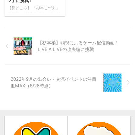
マ」に挑戦！
重要性: 出張先での体験から、
細なレビュー：杉本こずえ
【見どころ】 「杉本こずえ」
障害理解の大切さや、障害が
は、札幌にある「スイセイ食
の参加: 「杉本こずえ」は、視
ある人々が生き生きと過ごせ
堂」を訪れ、その経験を共有
覚障害を持つ人でも楽しめる
る地域づくりの必要性を強調
しています。彼女は店の立
ボードゲーム「グラマ」の体
しました。特に、ホテルの配
地、内装、メニューの豊富
験会に参加し、その体験を共
慮や、地域の人々の優しさが
さ、特に彼女が試した料理や
有しました。 ゲームの目的と
障害 ...
ドリン ...
【杉本梢】弱視によるゲーム配信動画！
特徴: 「グラマ」は協力型のコ
ミュニケーションボードゲー
LIVE A LIVEの功夫編に挑戦
ムであり、4人のプレイヤーが
重さを通じてコミュニケーシ
ョンを取りながら、共に成功
を目指します。 ゲームの進行
とチャレンジ: 参加者たちは重
2022年9月の出会い・交流イベントの注目
りの袋を使って、重さを互い
度MAX（8/26時点）
に表現し合い、調整してゲー
ムを進めます。このプロセス
は、参加者のコミュニケーシ
ョン能力と協調性を試すもの
です。 視覚に障害があ ...