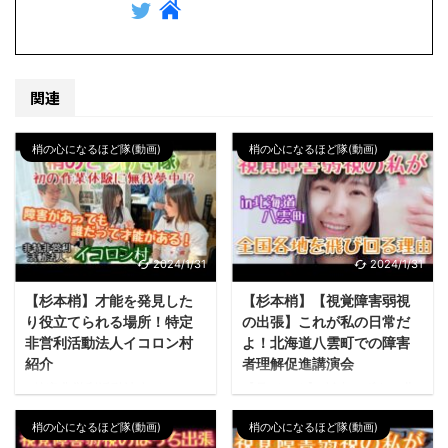
関連
梢の心になるほど隊(動画)
梢の心になるほど隊(動画)
2024/1/31
2024/1/31
【杉本梢】才能を発見した
【杉本梢】【視覚障害弱視
り役立てられる場所！特定
の出張】これが私の日常だ
非営利活動法人イコロン村
よ！北海道八雲町での障害
紹介
者理解促進講演会
特定非営利活動法人イコロン
【見どころ】 杉本こずえは北
村の体験: 杉本こずえが特定非
海道八雲町での障害者理解促
営利活動法人イコロン村を訪
進講演会に参加し、障害への
梢の心になるほど隊(動画)
梢の心になるほど隊(動画)
れ、羊毛のゴミ取りや菓子箱
理解と心のバリアフリーを広