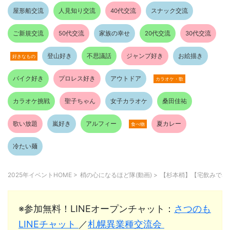
屋形船交流
人見知り交流
40代交流
スナック交流
ご新規交流
50代交流
家族の幸せ
20代交流
30代交流
登山好き
不思議話
ジャンプ好き
お絵描き
好きなもの
バイク好き
プロレス好き
アウトドア
カラオケ・歌
カラオケ挑戦
聖子ちゃん
女子カラオケ
桑田佳祐
歌い放題
嵐好き
アルフィー
夏カレー
食べ物
冷たい麺
2025年イベントHOME
>
梢の心になるほど隊(動画)
>
【杉本梢】【宅飲みで暴
※参加無料！LINEオープンチャット：
さつのも
LINEチャット
／
札幌異業種交流会