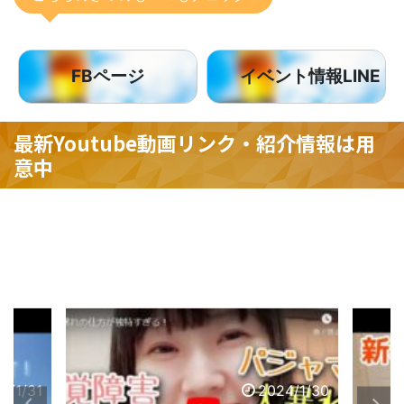
FBページ
イベント情報LINE
最新Youtube動画リンク・紹介情報は用
意中
4/1/30
2024/1/31