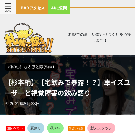
BARアクセス
AIに質問
札幌での新しい繋がりづくりを応援
します！
梢の心になるほど隊(動画)
【杉本梢】【宅飲みで暴露！？】車イズユ
ーザーと視覚障害の飲み語り
2022年8月23日
夏祭り
秋BBQ
新人スタッフ
注目イベント
出会い/恋愛