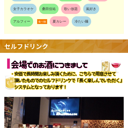
女子カラオケ
桑田佳祐
歌い放題
嵐好き
アルフィー
夏カレー
冷たい麺
食べ物
セルフドリンク