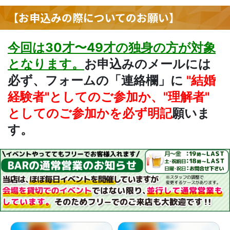
【お申込みの際についてのお願い】
今回は30才〜49才
の独身の方が対象
となります。
お申込みのメールには
必ず、フォームの「連絡欄」に
"結婚
経験者"としてのご参加か、"理解者"
としてのご参加かを必ず明記
願いま
す。