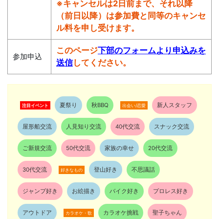
※キャンセルは2日前まで、それ以降
（前日以降）は参加費と同等のキャンセ
ル料を申し受けます。
このページ
下部のフォームより申込みを
参加申込
送信
してください。
夏祭り
秋BBQ
新人スタッフ
注目イベント
出会い/恋愛
屋形船交流
人見知り交流
40代交流
スナック交流
ご新規交流
50代交流
家族の幸せ
20代交流
30代交流
登山好き
不思議話
好きなもの
ジャンプ好き
お絵描き
バイク好き
プロレス好き
アウトドア
カラオケ挑戦
聖子ちゃん
カラオケ・歌