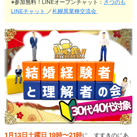
※参加無料！LINEオープンチャット：
さつのも
LINEチャット
／
札幌異業種交流会
1月13日土曜日 19時〜21時
に、すすきのにあ