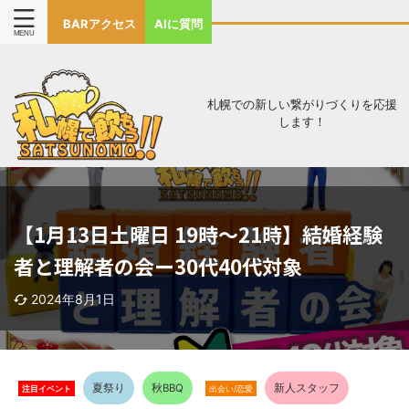
BARアクセス
AIに質問
札幌での新しい繋がりづくりを応援
します！
【1月13日土曜日 19時〜21時】結婚経験
者と理解者の会ー30代40代対象
2024年8月1日
夏祭り
秋BBQ
新人スタッフ
注目イベント
出会い/恋愛