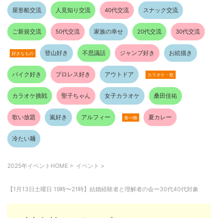
屋形船交流
人見知り交流
40代交流
スナック交流
ご新規交流
50代交流
家族の幸せ
20代交流
30代交流
登山好き
不思議話
ジャンプ好き
お絵描き
好きなもの
バイク好き
プロレス好き
アウトドア
カラオケ・歌
カラオケ挑戦
聖子ちゃん
女子カラオケ
桑田佳祐
歌い放題
嵐好き
アルフィー
夏カレー
食べ物
冷たい麺
2025年イベントHOME
>
イベント
>
【1月13日土曜日 19時〜21時】結婚経験者と理解者の会ー30代40代対象