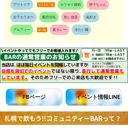
アウトドア
カラオケ挑戦
聖子ちゃん
カラオケ・歌
女子カラオケ
桑田佳祐
歌い放題
嵐好き
アルフィー
夏カレー
冷たい麺
食べ物
FBページ
イベント情報LINE
札幌で飲もう!!コミュニティーBARって？