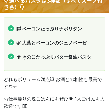
👇 選べるパスタは3種類（すべてスープ付
き🍜）👇
🥓 ベーコンたっぷりナポリタン
🌿 大葉とベーコンのジェノベーゼ
🍄 きのこたっぷりバター醤油パスタ
どれもボリューム満点💥 お酒との相性も最高で
す🍺✨
お仕事帰りの晩ごはんにもぜひ🍽️ 1人ごはんも大
歓迎です🙆‍♀️