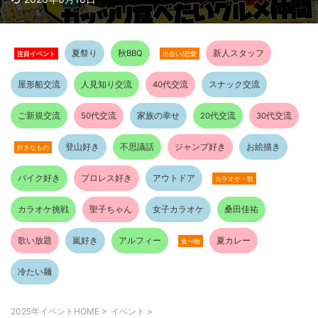
夏祭り
秋BBQ
新人スタッフ
注目イベント
出会い/恋愛
屋形船交流
人見知り交流
40代交流
スナック交流
ご新規交流
50代交流
家族の幸せ
20代交流
30代交流
登山好き
不思議話
ジャンプ好き
お絵描き
好きなもの
バイク好き
プロレス好き
アウトドア
カラオケ・歌
カラオケ挑戦
聖子ちゃん
女子カラオケ
桑田佳祐
歌い放題
嵐好き
アルフィー
夏カレー
食べ物
冷たい麺
2025年イベントHOME
>
イベント
>