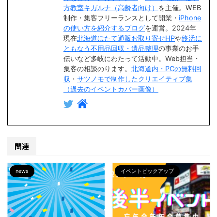
方教室キガルナ（高齢者向け）
を主催。WEB
制作・集客フリーランスとして開業・
iPhone
の使い方を紹介するブログ
を運営。2024年
現在
北海道ほたて通販お取り寄せHP
や
終活に
ともなう不用品回収・遺品整理
の事業のお手
伝いなど多岐にわたって活動中。Web担当・
集客の相談のります。
北海道内・PCの無料回
収
・
サツノモで制作したクリエイティブ集
（過去のイベントカバー画像）
関連
news
イベントピックアップ