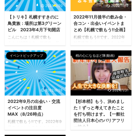
2023/2/20
2022/11/17
【トリキ】札幌すすきのに
2022年11月後半の飲み会・
鳥貴族：場所は第3グリーン
合コン・出会いイベントま
ビル 2023年4月下旬開店
とめ【札幌で飲もう!!企画】
こんにちは！札幌で飲も
札幌で飲もう!!です。2022年
う！！WEBスタッフです。札
11月後半のイベントピックアッ
幌のすすきのに鳥貴族ができ
プです！この記事で掲載して
るというプレス（リンク先：
いないものもありますので、
イベントピックアップ
梢の心になるほど隊(動画)
PRTIMES）があがっておりま
ぜひトップページの一覧もご
して、しらべてみたら場所は
覧ください。 コミュニティ
「第3グリーンビル」とのこ
BAR運営 ストーブつけました
と。 第3グリーンビル！？ 店
か？いっきに雪虫が飛んで一
舗名：鳥貴族 すすきの店 所在
層冬が近くなった気がします
地：北海道札幌市中央区南４
よね。11月のイベントは盛りだ
2022/8/26
2024/1/31
条西3丁目1-1 第3グリーンビ
くさん！グルメにおいしいビ
ル １F オープン予定：2023
ール！楽しんでいきましょ
2022年9月の出会い・交流
【杉本梢】もう、決めまし
年4月下旬 札幌で飲もう！！コ
う。 こちらのさつのもSNSも
イベントの注目度
た！ずっと考えてきたこと
ミュニティBARは同じく第3グ
チェック!! FBページ イベント
MAX（8/26時点）
を打ち明けます。【一般社
リーンビル5Fにある「札幌の
情報LINE イベントを掲載して
団法人日本心のバリアフリ
札幌で飲もう!!です。2022年9
出会いやつながりを広げる
いたけれどその後リンク先非
ー協会】
月のイベントのなかからこの
BAR」です。ぜひ二次会に札幌
表示となっているものもあり
サイト内で「たくさん見られ
【見どころ】 杉本こずえが運
で飲もう！！コミュニティBAR
ます。それは催行人数が達成