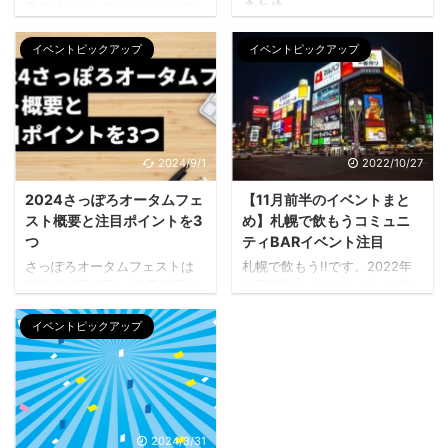
まとめ
月のイベントのなかからこの
サイト内で「たくさん見られ
「最高の夏が、今年も札幌で
ている」イベントをピックア
イベントピックアップ
イベントピックアップ
開催！」 札幌市民のみなら
ップしてご紹介しています！
ず、世界中から多くの人が集
札幌＆近郊からとても多くの
う「2026さっぽろ夏まつり
閲覧いつもありがとうござい
（第73回）」の開催日程が12
ます。 コミュニティBAR運営
月に決定しています！ 大通公
9月もまだまだ札幌は暑そうな
園を埋め尽くす巨大なビアガ
雰囲気…暑さに対抗するにはお
2024/9/1
2022/10/27
ーデンから、すすきのの夜を
いしいビールが不可欠ですよ
熱狂させる祭りまで、札幌の
ね！ こちらのさつのもSNSも
2024さっぽろオータムフェ
【11月前半のイベントまと
夏を盛り上げる4つのメイン行
チェック!! FBページ イベント
スト概要と注目ポイントを3
め】札幌で飲もうコミュニ
事が街をフルカラーに染め上
情報LINE 掲載していたけれど
げます。 仕事帰りの一杯も、
つ
ティBARイベント注目
その後非表示となっているも
家族で歩くアーケードも、旅
さっぽろオータムフェストは
札幌で飲もう!!です。2022年
のもあります。開催見合わせ
先で踊る輪の中も。2026年の
2024年9月6日から9月29日ま
11月前半のイベントピックアッ
になったイベントです。開催
夏を彩る、各イベントの詳細
で開催される予定です。例年
プです！ コミュニティBAR運
のお声をいただければまた企
をチェックして、今からカレ
通り、札幌市中心部の大通公
営 ストーブつけましたか？い
イベントピックアップ
画を検 ...
ンダーに印を付けておきまし
園で行われ、約1kmにわたる7
っきに雪虫が飛んで一層冬が
ょう！ 1. 福祉協賛さっぽろ大
つのエリアに300店舗以上が出
近くなった気がしますよね。11
通ビアガーデン 札幌 ...
店する大規模なグルメイベン
月のイベントは盛りだくさ
トとなります。 北海道の食を
ん！グルメにおいしいビー
メインテーマに、道内各地の
ル！楽しんでいきましょう。
特産品や旬の食材、ご当地グ
こちらのさつのもSNSもチェ
2024/3/31