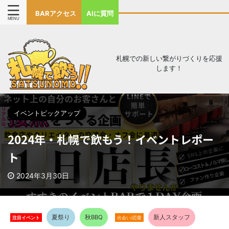
BARアクセス
AIに質問
札幌での新しい繋がりづくりを応援
します！
イベントピックアップ
2024年・札幌で飲もう！イベントレポー
ト
2024年3月30日
夏祭り
秋BBQ
新人スタッフ
注目イベント
出会い/恋愛