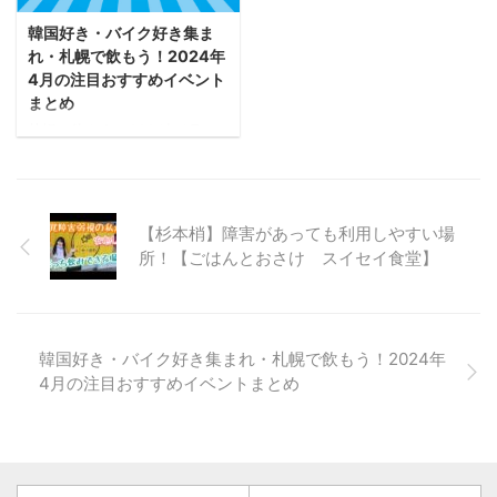
ルメなどが集結します。 注目
ック!! FBページ イベント情報
ポイント 多彩な会場構成 各会
LINE イベントを掲載していた
韓国好き・バイク好き集ま
場が異なるコンセプトで構成
けれどその後リンク先非表示
れ・札幌で飲もう！2024年
されており、様々な北海道グ
となっているものもありま
4月の注目おすすめイベント
ルメを楽しめます。特に5丁目
す。それは催行人数が達成せ
まとめ
の「北海道 BAKU BAKU
ず、悔しくも開催見合わせに
札幌で飲もう！2024年4月の
PARK」は2023年に好評だった
なったイベントです。開催の
注目おすすめイベントまとめ
ため、2024年も注目されて ...
お声をいただければまた企画
です！いよいよあたたかくな
を検討しま ...
ってきた春！今年もオンシー
ズンの開始。お出かけも楽し
【杉本梢】障害があっても利用しやすい場
くなりますね！韓流好きな人
所！【ごはんとおさけ スイセイ食堂】
むけや、gourmet系など新しい
イベントがどんどんはいって
きています。 好きなものテー
マのイベント Web担 山本 特に
人気なのが好きなものテーマ
韓国好き・バイク好き集まれ・札幌で飲もう！2024年
のイベント！韓流好き・バイ
4月の注目おすすめイベントまとめ
ク好きなど気になるものがあ
ったら参加しましょう！ もち
ろん初参加のひとむけの↑↑イ
ベントもあります！ ハルハル
♪K-POP交流会 開催スケジュ
ール 4月4日木曜日 19時～21