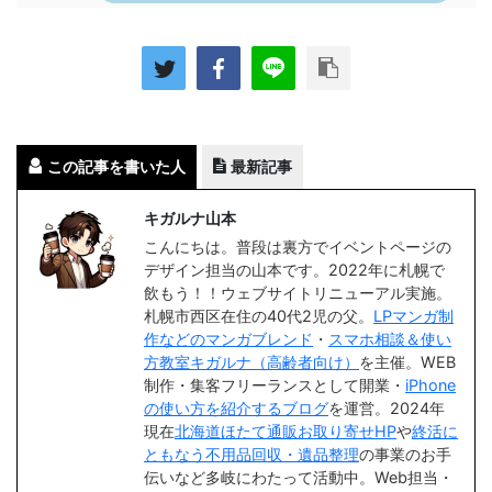
この記事を書いた人
最新記事
キガルナ山本
こんにちは。普段は裏方でイベントページの
デザイン担当の山本です。2022年に札幌で
飲もう！！ウェブサイトリニューアル実施。
札幌市西区在住の40代2児の父。
LPマンガ制
作などのマンガブレンド
・
スマホ相談＆使い
方教室キガルナ（高齢者向け）
を主催。WEB
制作・集客フリーランスとして開業・
iPhone
の使い方を紹介するブログ
を運営。2024年
現在
北海道ほたて通販お取り寄せHP
や
終活に
ともなう不用品回収・遺品整理
の事業のお手
伝いなど多岐にわたって活動中。Web担当・