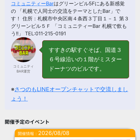
コミュニティーBar
はグリーンビル5Fにある新感覚
の 「
札幌で人同士の交流をテーマとしたBar
」で
す！ 住所：札幌市中央区南４条西３丁目１－１ 第３
グリーンビル５Ｆ 「コミュニティーBar 札幌で飲も
う!!」 TEL:011-215-0191
すすきの駅すぐそば、国道３
６号線沿いの１階がミスター
コミュニティ
ドーナツのビルです。
BAR運営
※
さつのもLINEオープンチャットで交流しまし
ょう！
開催予定のイベント
2026/08/08
開催情報：