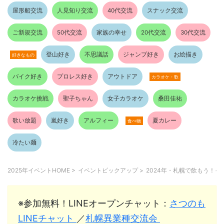
屋形船交流
人見知り交流
40代交流
スナック交流
ご新規交流
50代交流
家族の幸せ
20代交流
30代交流
登山好き
不思議話
ジャンプ好き
お絵描き
好きなもの
バイク好き
プロレス好き
アウトドア
カラオケ・歌
カラオケ挑戦
聖子ちゃん
女子カラオケ
桑田佳祐
歌い放題
嵐好き
アルフィー
夏カレー
食べ物
冷たい麺
2025年イベントHOME
>
イベントピックアップ
>
2024年・札幌で飲もう！イ
※参加無料！LINEオープンチャット：
さつのも
LINEチャット
／
札幌異業種交流会