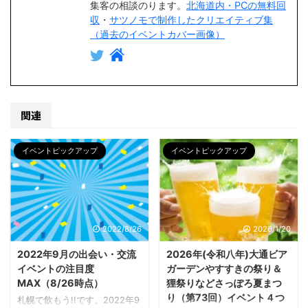
集客の相談のります。
北海道内・PCの無料回
収
・
サツノモで制作したクリエイティブ集
（過去のイベントカバー画像）
関連
イベントピックアップ
イベントピックアップ
2022/8/26
2026/1/20
2022年9月の出会い・交流
2026年(令和八年)大通ビア
イベントの注目度
ガーデンやすすきの祭り＆
MAX（8/26時点）
狸祭りなどさっぽろ夏まつ
り（第73回）イベント４つ
札幌で飲もう!!です。2022年9