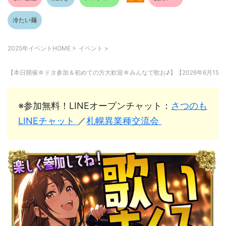
冷たい麺
2025年イベントHOME
>
イベント
>
【本日開催☆ドタ参加＆初めての方大歓迎☆みんなで歌お♪】【2026年6月15日
※参加無料！LINEオープンチャット：
さつのも
LINEチャット
／
札幌異業種交流会