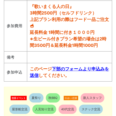
『歌いまくる人の日』
3時間2500円（セルフドリンク）
上記プラン利用の際はフード一品ご注文
参加費用
🥣
延長料金 1時間に付き１０００円
※生ビール付きプラン希望の場合は2時
間3500円＆延長料金1時間1000円
備考
このページ
下部のフォームより申込みを
参加申込
送信
してください。
夏祭り
秋BBQ
新人スタッフ
注目イベント
出会い/恋愛
屋形船交流
人見知り交流
40代交流
スナック交流