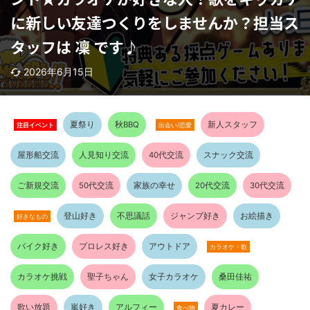
に新しい友達つくりをしませんか？担当ス
タッフは 凜 です♪
2026年6月15日
夏祭り
秋BBQ
新人スタッフ
注目イベント
出会い/恋愛
屋形船交流
人見知り交流
40代交流
スナック交流
ご新規交流
50代交流
家族の幸せ
20代交流
30代交流
登山好き
不思議話
ジャンプ好き
お絵描き
好きなもの
バイク好き
プロレス好き
アウトドア
カラオケ・歌
カラオケ挑戦
聖子ちゃん
女子カラオケ
桑田佳祐
歌い放題
嵐好き
アルフィー
夏カレー
食べ物