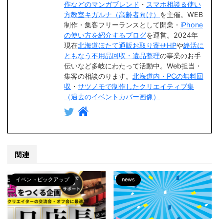
作などのマンガブレンド
・
スマホ相談＆使い
方教室キガルナ（高齢者向け）
を主催。WEB
制作・集客フリーランスとして開業・
iPhone
の使い方を紹介するブログ
を運営。2024年
現在
北海道ほたて通販お取り寄せHP
や
終活に
ともなう不用品回収・遺品整理
の事業のお手
伝いなど多岐にわたって活動中。Web担当・
集客の相談のります。
北海道内・PCの無料回
収
・
サツノモで制作したクリエイティブ集
（過去のイベントカバー画像）
関連
イベントピックアップ
news