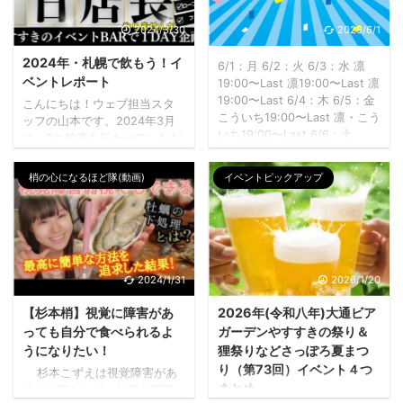
2024/3/30
2026/6/1
2024年・札幌で飲もう！イ
6/1：月 6/2：火 6/3：水 凛
ベントレポート
19:00〜Last 凛19:00〜Last 凛
19:00〜Last 6/4：木 6/5：金
こんにちは！ウェブ担当スタ
こういち19:00〜Last 凛・こう
ッフの山本です。2024年3月
いち19:00〜Last 6/6：土
に、2つ幹事を行わせていただ
6/7：日 凛・にいやん・かみむ
きました。以前から札幌で飲
ー・こういち12:00〜Last 調整
もう！！には裏方としてかか
梢の心になるほど隊(動画)
イベントピックアップ
中調整中
わらせていただいていたので
すが、イベントをするネタが
溜まったので、定期的に開催
させていただくことになりま
した。 ちなみに、こういうふ
うに日本シニアデジタルサポ
2024/1/31
2026/1/20
ート協会に属しているので
「スマホサポートのスキルが
【杉本梢】視覚に障害があ
2026年(令和八年)大通ビア
ある」、事業用ウェブ制作、
っても自分で食べられるよ
ガーデンやすすきの祭り＆
ホームページ運用の担当とし
うになりたい！
狸祭りなどさっぽろ夏まつ
て10年仕事している、など、
り（第73回）イベント４つ
杉本こずえは視覚障害があ
誰にでも得意なことがありま
まとめ
るにも関わらず、牡蠣の下処
すよね。 札幌で飲もうでは店