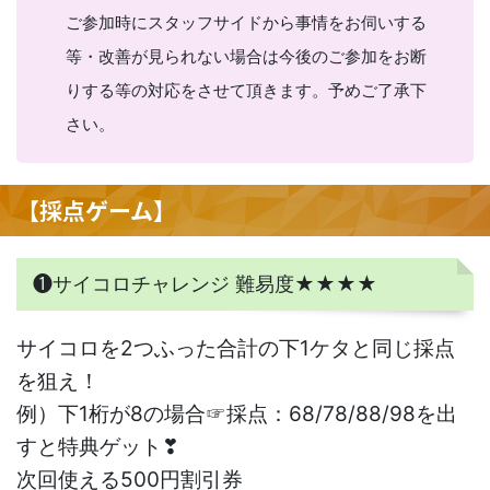
ご参加時にスタッフサイドから事情をお伺いする
等・改善が見られない場合は今後のご参加をお断
りする等の対応をさせて頂きます。予めご了承下
さい。
【採点ゲーム】
❶サイコロチャレンジ 難易度★★★★
サイコロを2つふった合計の下1ケタと同じ採点
を狙え！
例）下1桁が8の場合☞採点：68/78/88/98を出
すと特典ゲット❣
次回使える500円割引券