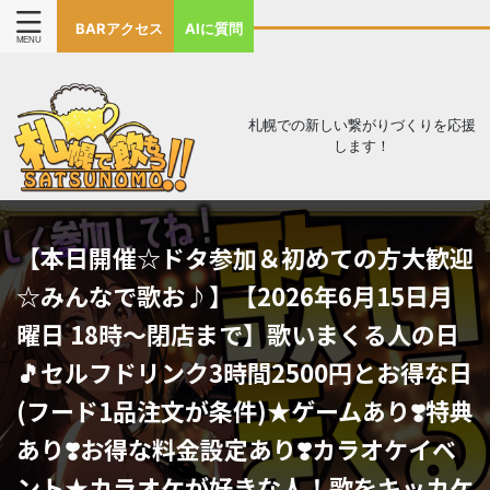
BARアクセス
AIに質問
札幌での新しい繋がりづくりを応援
します！
【本日開催☆ドタ参加＆初めての方大歓迎
☆みんなで歌お♪】【2026年6月15日月
曜日 18時～閉店まで】歌いまくる人の日
🎵セルフドリンク3時間2500円とお得な日
(フード1品注文が条件)★ゲームあり❣️特典
あり❣️お得な料金設定あり❣️カラオケイベ
ント★カラオケが好きな人！歌をキッカケ