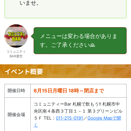
いませ。
メニューは変わる場合がありま
す。ご了承ください🙏
コミュニティ
BAR運営
イベント概要
開催日時
6月15日月曜日 18時～閉店まで
コミュニティーBar 札幌で飲もう!! 札幌市中
央区南４条西３丁目１－１ 第３グリーンビル
開催会場
５Ｆ TEL：
011-215-0191
／
Google Mapで開
く