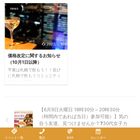
理に挑戦し、成功した経験を
「最高の夏が、今年も札幌で
舗を利用したこういったイベ
共有しています。 牡蠣の構造
news
開催！」 札幌市民のみなら
ント企 ...
を学び、殻の開け方のコツを
ず、世界中から多くの人が集
調べ上げ、実際に手の感覚を
う「2026さっぽろ夏まつり
頼りにしながら牡蠣を開ける
（第73回）」の開催日程が12
技術を習得しました。 牡蠣の
月に決定しています！ 大通公
ゆすり洗い方法を試み、その
園を埋め尽くす巨大なビアガ
結果、牡蠣本来の味をより堪
2022/9/30
ーデンから、すすきのの夜を
能できることを発見し、食べ
熱狂させる祭りまで、札幌の
方に関しても新たな好みを見
価格改定に関するお知らせ
夏を盛り上げる4つのメイン行
つけ出しました。 北海道の牡
（10月1日以降）
事が街をフルカラーに染め上
蠣を美味しく食べたい！大変
げます。 仕事帰りの一杯も、
平素は札幌で飲もう！！並び
な殻の処理を簡単にできない
家族で歩くアーケードも、旅
に札幌で飲もうコミュニティ
か追求してみた！ こちらのさ
先で踊る輪の中も。2026年の
BARをご愛顧いただきありがと
つのもSNSもチェック!! FBペ
夏を彩る、各イベントの詳細
うございます。 この度2022年
ージ イベント情報LINE ...
をチェックして、今からカレ
10月1日付けで、一部ドリンク
ンダーに印を付けておきまし
メニュー・関連メニューの価
ょう！ 1. 福祉協賛さっぽろ大
格改定を実施させていただき
【6月9日火曜日 18時30分～20時30分
通ビアガーデン 札幌 ...
ます。 今後も変わらぬイベン
（時間内であれば当日）参加可能）】気の
トの充実や企画をお客様とと
合う友達、見つけませんか？❓30代女子カ
もに楽しくお届けできるよう
努力してまいりますので、何
ラオケ会
卒ご理解のほどお願い申し上
イベント一覧
電話
BAR
カレンダー