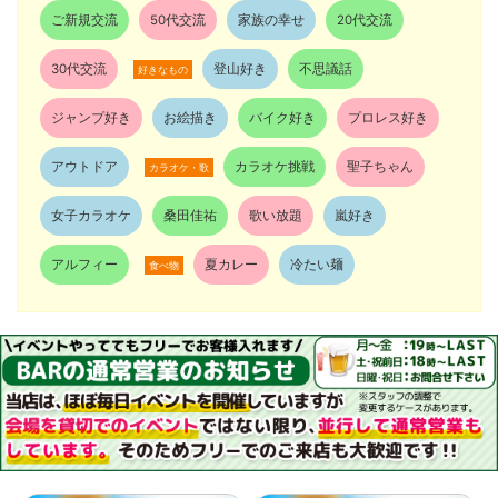
ご新規交流
50代交流
家族の幸せ
20代交流
30代交流
登山好き
不思議話
好きなもの
ジャンプ好き
お絵描き
バイク好き
プロレス好き
アウトドア
カラオケ挑戦
聖子ちゃん
カラオケ・歌
女子カラオケ
桑田佳祐
歌い放題
嵐好き
アルフィー
夏カレー
冷たい麺
食べ物