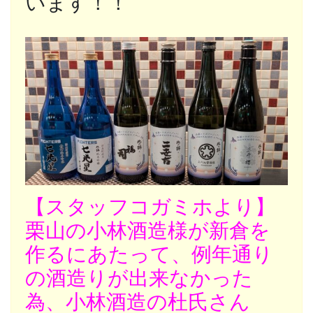
います！！
【スタッフコガミホより】
栗山の小林酒造様が新倉を
作るにあたって、例年通り
の酒造りが出来なかった
為、
小林酒造の杜氏さん