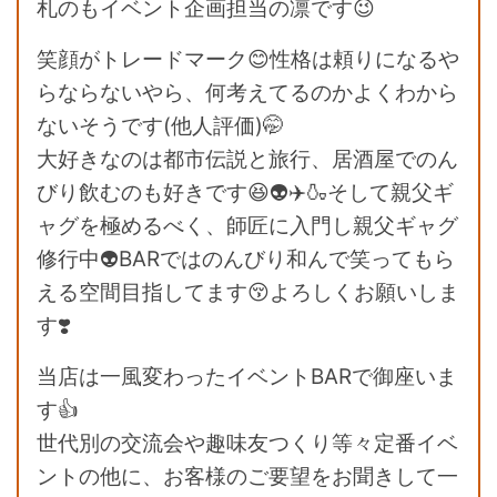
札のもイベント企画担当の凛です😉
笑顔がトレードマーク😊性格は頼りになるや
らならないやら、何考えてるのかよくわから
ないそうです(他人評価)🤭
大好きなのは都市伝説と旅行、居酒屋でのん
びり飲むのも好きです😆👽✈️🍶そして親父ギ
ャグを極めるべく、師匠に入門し親父ギャグ
修行中👽BARではのんびり和んで笑ってもら
える空間目指してます😚よろしくお願いしま
す❣️
当店は一風変わったイベントBARで御座いま
す👍
世代別の交流会や趣味友つくり等々定番イベ
ントの他に、お客様のご要望をお聞きして一