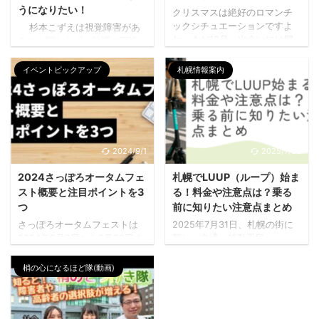
うになりたい！
クリスマスは絶好のロマンチ
ックシチュエーションですよ
杉本こずえは視覚障害があ
ね。まだ12月、出会いには間
るにも関わらず、牡蠣の下処
に合います。 30代・40代が参
理に挑戦し、成功した経験を
加できる独身限定出会いイベ
共有しています。 牡蠣の構造
イベントピックアップ
札幌情報案内
ント・合コンをまとめまし
を学び、殻の開け方のコツを
た。 申込みはイベント詳細ペ
調べ上げ、実際に手の感覚を
ージの申込みフォーム、もし
頼りにしながら牡蠣を開ける
くはLINEでお問い合わせくだ
技術を習得しました。 牡蠣の
さい。 40代独身限定・クリス
ゆすり洗い方法を試み、その
マス年末年始前の40代お友達
結果、牡蠣本来の味をより堪
2024/9/1
2025/7/30
つくり 開催日：2022年 12月
能できることを発見し、食べ
10日 土曜日 19時～21時 参加
方に関しても新たな好みを見
2024さっぽろオータムフェ
札幌でLUUP（ループ）始ま
条件は40代（40才～49才）の
つけ出しました。 北海道の牡
スト概要と注目ポイントを3
る！料金や注意点は？乗る
独身の方限定 会話や価値観が
蠣を美味しく食べたい！大変
つ
前に知りたい注意点まとめ
合う同世代で出会い、気の合
な殻の処理を簡単にできない
さっぽろオータムフェストは
2025年7月31日、札幌の街に
う飲み仲間・友人を作りたい
か追求してみた！ こちらのさ
2024年9月6日から9月29日ま
新しい交通・移動手段
人であつまりましょう！ ...
つのもSNSもチェック!! FBペ
で開催される予定です。例年
「LUUP（ループ）」が登場し
ージ イベント情報LINE ...
通り、札幌市中心部の大通公
ます。電動キックボードと電
梢の心になるほど隊(動画)
園で行われ、約1kmにわたる7
動アシスト自転車をスマホで
つのエリアに300店舗以上が出
借りて、好きなポートで返せ
店する大規模なグルメイベン
る――そんな便利なサービス