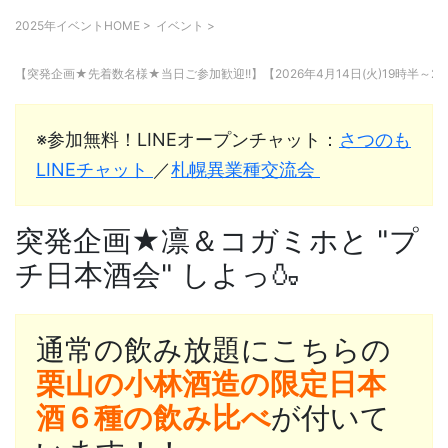
2025年イベントHOME
>
イベント
>
【突発企画★先着数名様★当日ご参加歓迎!!】【2026年4月14日(火)19時
※参加無料！LINEオープンチャット：
さつのも
LINEチャット
／
札幌異業種交流会
突発企画★凛＆コガミホと "プ
チ日本酒会" しよっ🍶
通常の飲み放題にこちらの
栗山の小林酒造の限定日本
酒６種の飲み比べ
が付いて