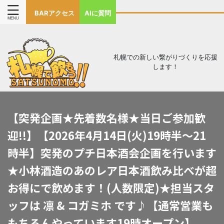
BARアクセス
AIに質問
札幌での新しい繋がりづくりを応援
します！
【突発企画★先着数名様★当日ご参加歓
迎!!】【2026年4月14日(火)19時半～21
時半】突発のプチ日本酒会企画を行います
★小林酒造のあのレア日本酒飲み比べが超
お得にで飲めます！(人数限定)★担当スタ
ッフは 凛 & コガミホ です♪【通常営業も
もちろんやっています19時オープン】