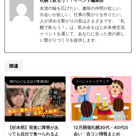
札幌で飲もう！！イベント編集部
友達の輪を広げたい、趣味の仲間が欲しい、
出会いが欲しい、仕事の繋がりを作りたい。
人が求める繋がりの形はさまざまです。「札
幌で飲もう！」は、飲み会をはじめ各種交流
イベントを通して、あなたに合った形の新し
い繋がりづくりを提供します。
関連
梢の心になるほど隊(動画)
イベントピックアップ
2024/1/31
2022/12/4
【杉本梢】視覚に障害があ
12月開催札幌30代・40代出
っても自分で食べられるよ
会い・合コン情報まとめ