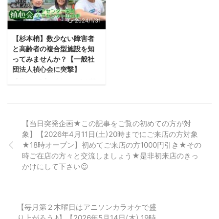
トとなります。 北海道の食を
がついに札幌にもやってきま
メインテーマに、道内各地の
す。 画像はAI生成です（実際
特産品や旬の食材、ご当地グ
のLUUPと異なることがござい
2024/1/31
ルメなどが集結します。 注目
ます でもSNSでは、「便利そ
ポイント 多彩な会場構成 各会
うだけど、事故とか起きない
【杉本梢】数少ない障害者
場が異なるコンセプトで構成
の？」「ルールがわかりにく
と高齢者の複合型施設を知
されており、様々な北海道グ
そう…」という声も。たしか
ってみませんか？【一般社
ルメを楽しめます。特に5丁目
に、すでに東京や大阪などの
団法人禎心会に突撃】
の「北海道 BAKU BAKU
都市では、LUUPをめぐるマナ
【見どころ】 杉本こずえが訪
PARK」は2023年に好評だった
ー違反や危険運転のトラブル
れた一般社団法人禎心会は、
ため、2024年も注目されて ...
も報告されています。 あっ！
高齢者の介護施設と障害者の
もちろん、うちはスス ...
支援施設が融合した、開放感
のある大きな施設である。 一
【当日突発企画★この記事をご覧の初めての方が対
般社団法人禎心会の施設で
象】【2026年4月11日(土)20時までにご来店の方対象
は、利用者一人ひとりに合わ
★18時オープン】初めてご来店の方1000円引き★その
せた専門的なケアを提供して
時ご在店の方々と交流しましょう★是非初来店のきっ
おり、高齢者と障害者が共に
過ごし、リハビリや様々なア
かけにして下さい😉
クティビティを通じて交流と
自立を促進している。 認知症
ケアに力を入れており、タク
ティールケアなどの非薬物療
【毎月第２木曜日はアニソンカラオケで盛
法を取り入れ、利用者や家族
り上がろう♪】【2026年5月14日(木) 19時