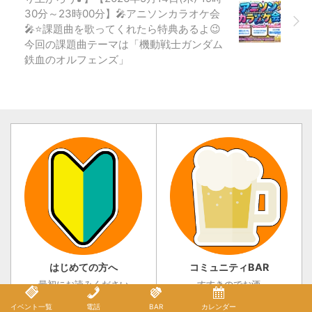
の生活の質の向上を目指して
30分～23時00分】🎤アニソンカラオケ会
いる。これにより、身体認知
🎤⭐課題曲を歌ってくれたら特典あるよ😉
能力の向上やリラックス効果
が期待される。 一般社団法人
今回の課題曲テーマは「機動戦士ガンダム
禎心会にと ...
鉄血のオルフェンズ」
はじめての方へ
コミュニティBAR
最初にお読みください
すすきのでお酒
イベント一覧
電話
BAR
カレンダー