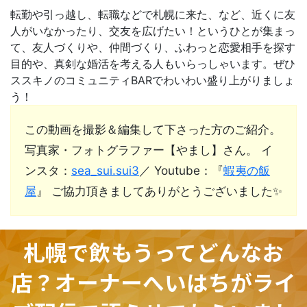
転勤や引っ越し、転職などで札幌に来た、など、近くに友
人がいなかったり、交友を広げたい！というひとが集まっ
て、友人づくりや、仲間づくり、ふわっと恋愛相手を探す
目的や、真剣な婚活を考える人もいらっしゃいます。ぜひ
ススキノのコミュニティBARでわいわい盛り上がりましょ
う！
この動画を撮影＆編集して下さった方のご紹介。
写真家・フォトグラファー【やまし】さん。 イ
ンスタ：
sea_sui.sui3
／ Youtube：
『
蝦夷の飯
屋
』
ご協力頂きましてありがとうございました✨
札幌で飲もうってどんなお
店？オーナーへいはちがライ