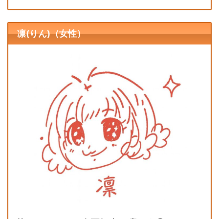
凛(りん)（女性）