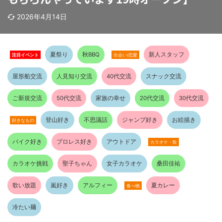
2026年4月14日
注目イベント
夏祭り
秋BBQ
新人スタッフ
出会い/恋愛
屋形船交流
人見知り交流
40代交流
スナック交流
ご新規交流
50代交流
家族の幸せ
20代交流
30代交流
登山好き
不思議話
ジャンプ好き
お絵描き
好きなもの
バイク好き
プロレス好き
アウトドア
カラオケ・歌
カラオケ挑戦
聖子ちゃん
女子カラオケ
桑田佳祐
歌い放題
嵐好き
アルフィー
夏カレー
食べ物
冷たい麺